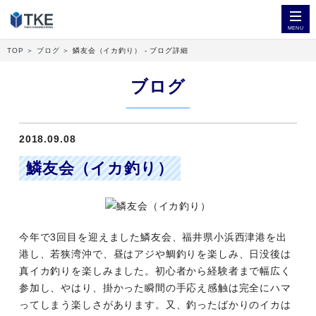
MENU
TOP
ブログ
鱗友会（イカ釣り） - ブログ詳細
設備管理
365日24時間対応業務
ブログ
工事
清掃事業
2018.09.08
鱗友会（イカ釣り）
今年で3回目を迎えました鱗友会、福井県小浜西津港を出
港し、若狭湾沖で、昼はアジや鯛釣りを楽しみ、日没後は
真イカ釣りを楽しみました。初心者から経験者まで幅広く
参加し、やはり、掛かった瞬間の手応え感触は完全にハマ
ってしまう楽しさがあります。又、釣ったばかりのイカは